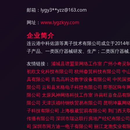
邮箱：lygy3**
yzz@163.com
网址：
www.lygzkyy.com
企业简介
连云港中科佑源等离子技术有限公司成立于2014
子产品、一类医疗器械研发、生产；二类医疗器械
友情链接：
浦城县谱盟里网络工作室
广州小奇灵
初欣文化科技有限公司
杭州畚箕科技有限公司
中
具有限公司
青岛高科达教学设备有限公司
中民国
限公司
云和县米格电子科技有限公司
即墨区哖年
限公司
太原风神网络科技工作室
许昌旺嘉食品有
限公司
天津沃福特钢铁贸易有限公司
昆明坤赢网
子科技有限公司
上海极葳贸易有限公司
荆门西天
传播有限公司
深圳市瑞达联行房地产经纪有限公司
司
深圳市同方迪一电子有限公司
丽江龙渤实业有