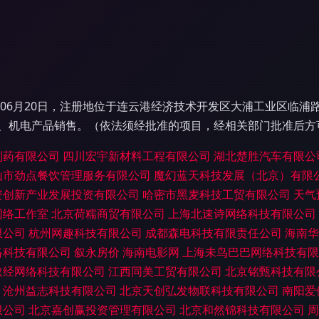
年06月20日，注册地位于连云港经济技术开发区大浦工业区临浦
、机电产品销售。（依法须经批准的项目，经相关部门批准后方
制药有限公司
四川宏宇新材料工程有限公司
湖北楚胜汽车有限公
山市劲点餐饮管理服务有限公司
魔幻蓝天科技发展（北京）有限
资创新产业发展投资有限公司
哈密市黑麦科技工贸有限公司
天气
网络工作室
北京荷糯商贸有限公司
上海北速诗网络科技有限公司
限公司
杭州网趣科技有限公司
成都森电科技有限责任公司
海南华
络科技有限公司
叙永房价
海南电影网
上海未鸟巴巴网络科技有限
取经网络科技有限公司
江西同美工贸有限公司
北京铭甄科技有限
沧州益志科技有限公司
北京天创弘发物联科技有限公司
南阳爱
限公司
北京嘉创赢投资管理有限公司
北京和然锦科技有限公司
周